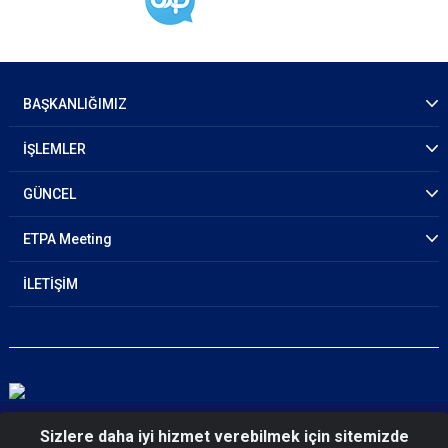
BAŞKANLIĞIMIZ
İŞLEMLER
GÜNCEL
ETPA Meeting
İLETİŞİM
© 2026 Emniyet Genel Müdürlüğü Trafik Başkanlığı
Sizlere daha iyi hizmet verebilmek için sitemizde